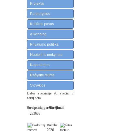
Projektai
Partnerystės
Kultūros pasas
eTwinning
Privatumo politika
Nuotolinis mokymas
Kalendorius
Rašykite mums
Stovyklos
Dabar svetainėje 90 svečiai ir
narių nėra
Straipsnių peržiūrėjimai
283633
Birželis
2026