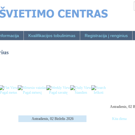
nformacija
Kvalifikacijos tobulinimas
Registracija į renginius
rius
Pagal metus
Pagal mėnesį
Pagal savaitę
Šiandien
Ieškoti
Antradienis, 02 B
Antradienis, 02 Birželis 2026
Kita diena