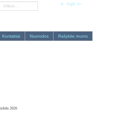
A-
Grįžti
A+
Kontaktai
Nuorodos
Rašykite mums
irželis 2026