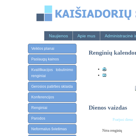
Naujienos
Apie mus
Administracinė i
Veiklos planai
Renginių kalendo
Paslaugų kainos
Kvalifikacijos tobulinimo
renginiai
Gerosios patirties sklaida
Konferencijos
Dienos vaizdas
Renginiai
Parodos
Praėjusi diena
Neformalus švietimas
Nėra renginių