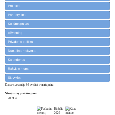
Projektai
Partnerystės
Kultūros pasas
eTwinning
Privatumo politika
Nuotolinis mokymas
Kalendorius
Rašykite mums
Stovyklos
Dabar svetainėje 86 svečiai ir narių nėra
Straipsnių peržiūrėjimai
283936
Birželis
2026