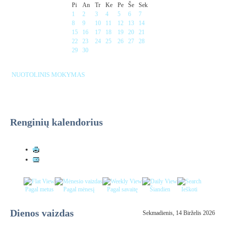
Pi
An
Tr
Ke
Pe
Še
Sek
1
2
3
4
5
6
7
8
9
10
11
12
13
14
15
16
17
18
19
20
21
22
23
24
25
26
27
28
29
30
NUOTOLINIS MOKYMAS
Renginių kalendorius
Pagal metus
Pagal mėnesį
Pagal savaitę
Šiandien
Ieškoti
Dienos vaizdas
Sekmadienis, 14 Birželis 2026