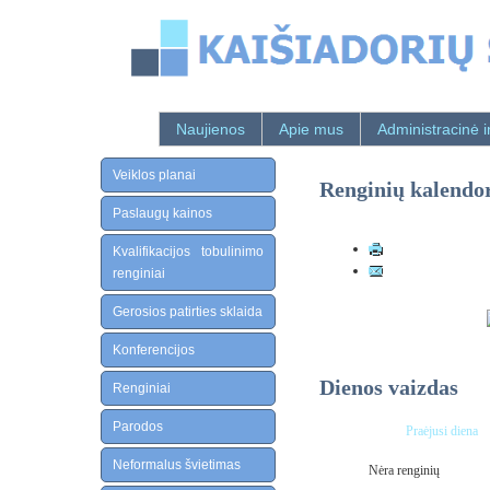
Naujienos
Apie mus
Administracinė i
Veiklos planai
Renginių kalendo
Paslaugų kainos
Kvalifikacijos tobulinimo
renginiai
Gerosios patirties sklaida
Konferencijos
Dienos vaizdas
Renginiai
Parodos
Praėjusi diena
Neformalus švietimas
Nėra renginių