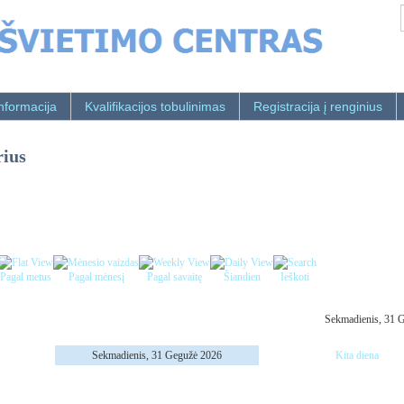
nformacija
Kvalifikacijos tobulinimas
Registracija į renginius
rius
Pagal metus
Pagal mėnesį
Pagal savaitę
Šiandien
Ieškoti
Sekmadienis, 31 
Sekmadienis, 31 Gegužė 2026
Kita diena