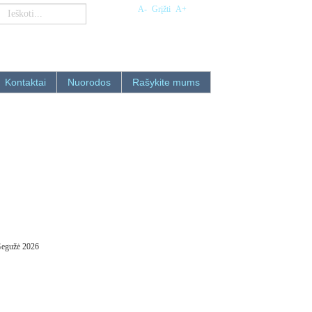
A-
Grįžti
A+
Kontaktai
Nuorodos
Rašykite mums
Gegužė 2026