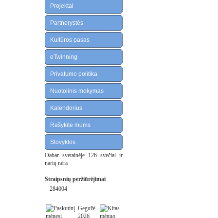
Projektai
Partnerystės
Kultūros pasas
eTwinning
Privatumo politika
Nuotolinis mokymas
Kalendorius
Rašykite mums
Stovyklos
Dabar svetainėje 126 svečiai ir
narių nėra
Straipsnių peržiūrėjimai
284004
Gegužė
2026