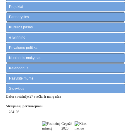
Projektai
Partnerystės
Kultūros pasas
eTwinning
Privatumo politika
Nuotolinis mokymas
Kalendorius
Rašykite mums
Stovyklos
Dabar svetainėje 27 svečiai ir narių nėra
Straipsnių peržiūrėjimai
284103
Gegužė
2026