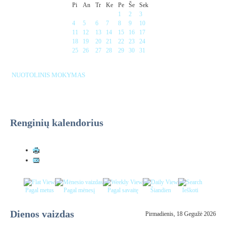
Pi
An
Tr
Ke
Pe
Še
Sek
1
2
3
4
5
6
7
8
9
10
11
12
13
14
15
16
17
18
19
20
21
22
23
24
25
26
27
28
29
30
31
NUOTOLINIS MOKYMAS
Renginių kalendorius
Pagal metus
Pagal mėnesį
Pagal savaitę
Šiandien
Ieškoti
Dienos vaizdas
Pirmadienis, 18 Gegužė 2026