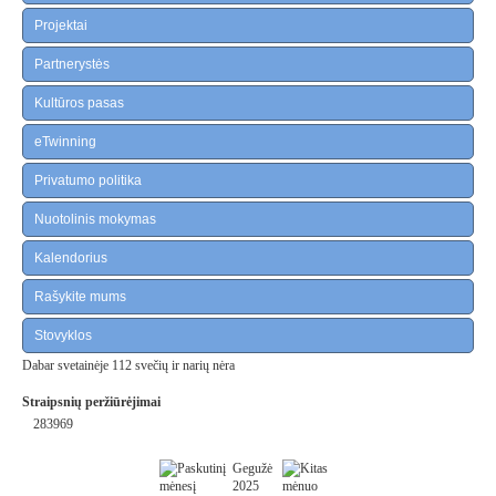
Projektai
Partnerystės
Kultūros pasas
eTwinning
Privatumo politika
Nuotolinis mokymas
Kalendorius
Rašykite mums
Stovyklos
Dabar svetainėje 112 svečių ir narių nėra
Straipsnių peržiūrėjimai
283969
Gegužė
2025