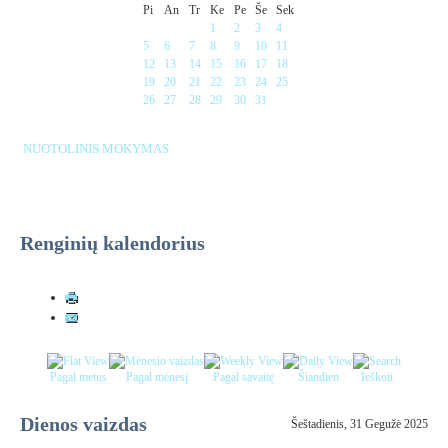
Pi
An
Tr
Ke
Pe
Še
Sek
1
2
3
4
5
6
7
8
9
10
11
12
13
14
15
16
17
18
19
20
21
22
23
24
25
26
27
28
29
30
31
NUOTOLINIS MOKYMAS
Renginių kalendorius
Pagal metus
Pagal mėnesį
Pagal savaitę
Šiandien
Ieškoti
Dienos vaizdas
Šeštadienis, 31 Gegužė 2025