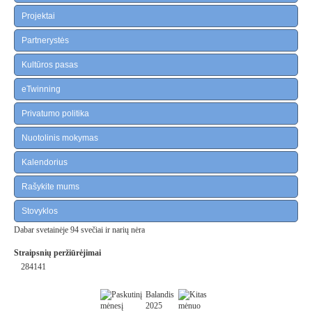
Projektai
Partnerystės
Kultūros pasas
eTwinning
Privatumo politika
Nuotolinis mokymas
Kalendorius
Rašykite mums
Stovyklos
Dabar svetainėje 94 svečiai ir narių nėra
Straipsnių peržiūrėjimai
284141
Balandis
2025