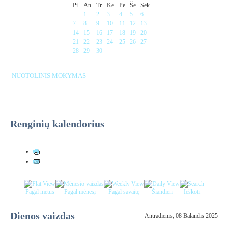
Pi
An
Tr
Ke
Pe
Še
Sek
1
2
3
4
5
6
7
8
9
10
11
12
13
14
15
16
17
18
19
20
21
22
23
24
25
26
27
28
29
30
NUOTOLINIS MOKYMAS
Renginių kalendorius
Pagal metus
Pagal mėnesį
Pagal savaitę
Šiandien
Ieškoti
Dienos vaizdas
Antradienis, 08 Balandis 2025